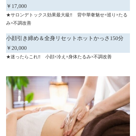
￥17,000
★サロンデトックス効果最大級‼ 背中華奢魅せ×巡り×たる
み×不調改善
小顔引き締め＆全身リセットホットかっさ150分
￥20,000
★迷ったらこれ‼ 小顔×冷え×身体たるみ×不調改善