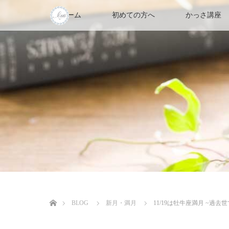
ホーム
初めての方へ
かっさ講座
ホーム
BLOG
新月・満月
11/19は牡牛座満月 ~過