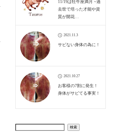
11/19は牡牛座満月 ~過
去世で培った才能や資
質が開花…
2021.11.3
サビない身体の為に！
2021.10.27
お客様の7割に発生！
身体がサビてる事実！
検索